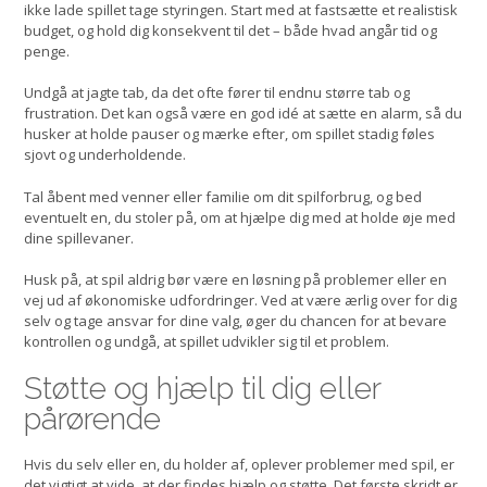
ikke lade spillet tage styringen. Start med at fastsætte et realistisk
budget, og hold dig konsekvent til det – både hvad angår tid og
penge.
Undgå at jagte tab, da det ofte fører til endnu større tab og
frustration. Det kan også være en god idé at sætte en alarm, så du
husker at holde pauser og mærke efter, om spillet stadig føles
sjovt og underholdende.
Tal åbent med venner eller familie om dit spilforbrug, og bed
eventuelt en, du stoler på, om at hjælpe dig med at holde øje med
dine spillevaner.
Husk på, at spil aldrig bør være en løsning på problemer eller en
vej ud af økonomiske udfordringer. Ved at være ærlig over for dig
selv og tage ansvar for dine valg, øger du chancen for at bevare
kontrollen og undgå, at spillet udvikler sig til et problem.
Støtte og hjælp til dig eller
pårørende
Hvis du selv eller en, du holder af, oplever problemer med spil, er
det vigtigt at vide, at der findes hjælp og støtte. Det første skridt er