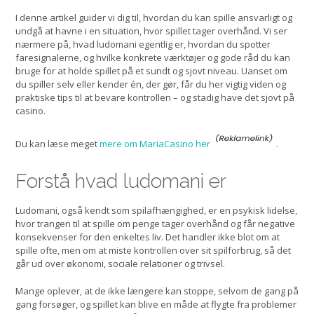
I denne artikel guider vi dig til, hvordan du kan spille ansvarligt og
undgå at havne i en situation, hvor spillet tager overhånd. Vi ser
nærmere på, hvad ludomani egentlig er, hvordan du spotter
faresignalerne, og hvilke konkrete værktøjer og gode råd du kan
bruge for at holde spillet på et sundt og sjovt niveau. Uanset om
du spiller selv eller kender én, der gør, får du her vigtig viden og
praktiske tips til at bevare kontrollen – og stadig have det sjovt på
casino.
Du kan læse meget
mere om MariaCasino her
.
Forstå hvad ludomani er
Ludomani, også kendt som spilafhængighed, er en psykisk lidelse,
hvor trangen til at spille om penge tager overhånd og får negative
konsekvenser for den enkeltes liv. Det handler ikke blot om at
spille ofte, men om at miste kontrollen over sit spilforbrug, så det
går ud over økonomi, sociale relationer og trivsel.
Mange oplever, at de ikke længere kan stoppe, selvom de gang på
gang forsøger, og spillet kan blive en måde at flygte fra problemer