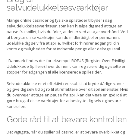
selvudelukkelsesværktøjer
Mange online casinoer og fysiske spilsteder tilbyder i dag
selvudelukkelsesværktøjer, som kan hjælpe dig med at tage en
pause fra spillet, hvis du føler, at det er ved at tage overhånd. Ved
at benytte disse værktøjer kan du midlertidigt eller permanent
udelukke dig selv fra at spille, hvilket forhindrer adgang til din
konto og muligheden for at indbetale penge eller deltage i spil.
I Danmark findes der for eksempel ROFUS (Register Over Frivilligt
Udelukkede Spillere), hvor du nemt kan registrere dig og sætte en
stopper for adgangen til alle licenserede spillesider.
Selvudelukkelse er et effektivt redskab til at bryde dårlige vaner
og give dig selv tid og ro til at reflektere over dit spillemønster. Hvis
du overvejer at tage en pause fra spil, kan det være en god idé at
gøre brug af disse værktøjer for at beskytte dig selv og bevare
kontrollen.
Gode råd til at bevare kontrollen
Det vigtigste, når du spiller på casino, er at bevare overblikket og