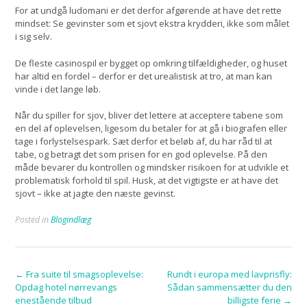
For at undgå ludomani er det derfor afgørende at have det rette
mindset: Se gevinster som et sjovt ekstra krydderi, ikke som målet
i sig selv.
De fleste casinospil er bygget op omkring tilfældigheder, og huset
har altid en fordel – derfor er det urealistisk at tro, at man kan
vinde i det lange løb.
Når du spiller for sjov, bliver det lettere at acceptere tabene som
en del af oplevelsen, ligesom du betaler for at gå i biografen eller
tage i forlystelsespark. Sæt derfor et beløb af, du har råd til at
tabe, og betragt det som prisen for en god oplevelse. På den
måde bevarer du kontrollen og mindsker risikoen for at udvikle et
problematisk forhold til spil. Husk, at det vigtigste er at have det
sjovt – ikke at jagte den næste gevinst.
Posted in
Blogindlæg
Post
←
Fra suite til smagsoplevelse:
Rundt i europa med lavprisfly:
Opdag hotel nørrevangs
Sådan sammensætter du den
navigation
enestående tilbud
billigste ferie
→