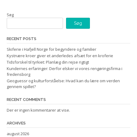
Søg
Søg
RECENT POSTS
Skiferie i Hafjell Norge for begyndere og familier
Kystnære kroer giver et anderledes afsæt for en kroferie
Tidsforskel til tyrkiet: Planlæg din rejse rigtigt
Kundernes erfaringer: Derfor elsker vi vores rengøringsfirma i
fredensborg
Geoguessr og kulturforståelse: Hvad kan du lære om verden
gennem spillet?
RECENT COMMENTS
Der er ingen kommentarer at vise.
ARCHIVES
august 2026