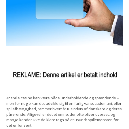
At spille casino kan være både underholdende og spændende –
men for nogle kan det udvikle sig til en farlig vane. Ludomani, eller
spilafhængighed, rammer hvert år tusindvis af danskere og deres
pårørende. Alligevel er det et emne, der ofte bliver overset, og
mange kender ikke de klare tegn på et usundt spillemønster, før
det er for sent.