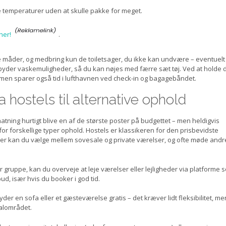
ige temperaturer uden at skulle pakke for meget.
her!
.
e måder, og medbring kun de toiletsager, du ikke kan undvære – eventuelt 
lbyder vaskemuligheder, så du kan nøjes med færre sæt tøj. Ved at holde di
 men sparer også tid i lufthavnen ved check-in og bagagebåndet.
 hostels til alternative ophold
atning hurtigt blive en af de største poster på budgettet – men heldigvis
for forskellige typer ophold. Hostels er klassikeren for den prisbevidste
 her kan du vælge mellem sovesale og private værelser, og ofte møde andr
er gruppe, kan du overveje at leje værelser eller lejligheder via platforme 
ud, især hvis du booker i god tid.
der en sofa eller et gæsteværelse gratis – det kræver lidt fleksibilitet, men
kalområdet.