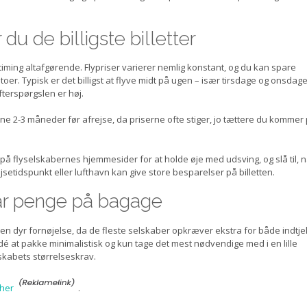
du de billigste billetter
er timing altafgørende. Flypriser varierer nemlig konstant, og du kan spare
r. Typisk er det billigst at flyve midt på ugen – især tirsdage og onsdage
fterspørgslen er høj.
gerne 2-3 måneder før afrejse, da priserne ofte stiger, jo tættere du kommer
på flyselskabernes hjemmesider for at holde øje med udsving, og slå til, n
rejsetidspunkt eller lufthavn kan give store besparelser på billetten.
par penge på bagage
e en dyr fornøjelse, da de fleste selskaber opkræver ekstra for både indtje
é at pakke minimalistisk og kun tage det mest nødvendige med i en lille
skabets størrelseskrav.
 her
.