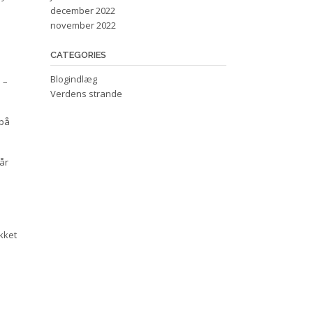
december 2022
november 2022
CATEGORIES
Blogindlæg
 –
Verdens strande
 på
år
kket