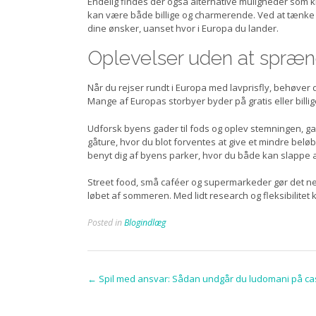
Endelig findes der også alternative muligheder som k
kan være både billige og charmerende. Ved at tænke u
dine ønsker, uanset hvor i Europa du lander.
Oplevelser uden at spræn
Når du rejser rundt i Europa med lavprisfly, behøver
Mange af Europas storbyer byder på gratis eller bill
Udforsk byens gader til fods og oplev stemningen, ga
gåture, hvor du blot forventes at give et mindre belø
benyt dig af byens parker, hvor du både kan slappe af
Street food, små caféer og supermarkeder gør det nemt
løbet af sommeren. Med lidt research og fleksibilitet 
Posted in
Blogindlæg
Post
←
Spil med ansvar: Sådan undgår du ludomani på ca
navigation