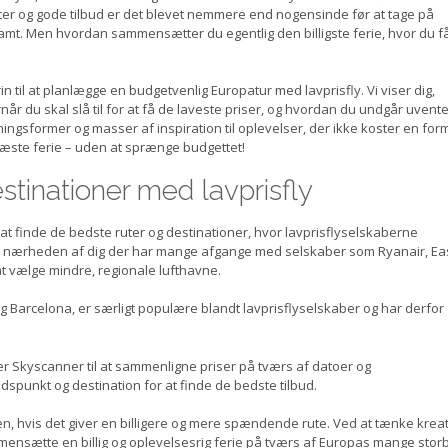
r og gode tilbud er det blevet nemmere end nogensinde før at tage på
tramt. Men hvordan sammensætter du egentlig den billigste ferie, hvor du f
rin til at planlægge en budgetvenlig Europatur med lavprisfly. Vi viser dig,
rnår du skal slå til for at få de laveste priser, og hvordan du undgår uvent
natningsformer og masser af inspiration til oplevelser, der ikke koster en for
n næste ferie – uden at sprænge budgettet!
stinationer med lavprisfly
 at finde de bedste ruter og destinationer, hvor lavprisflyselskaberne
 i nærheden af dig der har mange afgange med selskaber som Ryanair, Ea
at vælge mindre, regionale lufthavne.
 Barcelona, er særligt populære blandt lavprisflyselskaber og har derfor
 Skyscanner til at sammenligne priser på tværs af datoer og
spunkt og destination for at finde de bedste tilbud.
den, hvis det giver en billigere og mere spændende rute. Ved at tænke kreat
nsætte en billig og oplevelsesrig ferie på tværs af Europas mange stor