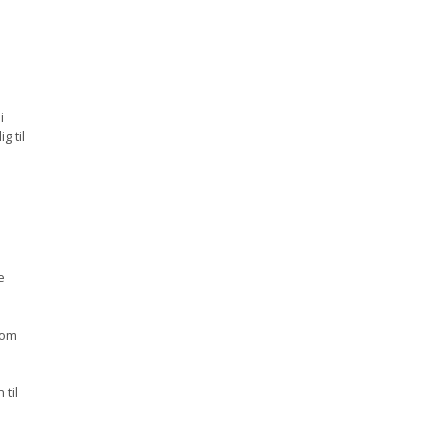
i
g til
e
som
 til