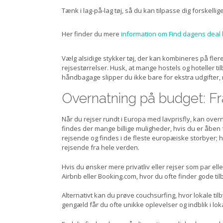
Tænk i lag-på-lag tøj, så du kan tilpasse dig forskell
Her finder du mere
information om Find dagens deal 
Vælg alsidige stykker tøj, der kan kombineres på fler
rejsestørrelser. Husk, at mange hostels og hoteller ti
håndbagage slipper du ikke bare for ekstra udgifter,
Overnatning på budget: Fra
Når du rejser rundt i Europa med lavprisfly, kan overn
findes der mange billige muligheder, hvis du er åben 
rejsende og findes i de fleste europæiske storbyer;
rejsende fra hele verden.
Hvis du ønsker mere privatliv eller rejser som par ell
Airbnb eller Booking.com, hvor du ofte finder gode tilb
Alternativt kan du prøve couchsurfing, hvor lokale tilby
gengæld får du ofte unikke oplevelser og indblik i lo