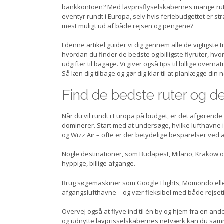
bankkontoen? Med lavprisflyselskabernes mange rute
eventyr rundt i Europa, selv hvis feriebudgettet er s
mest muligt ud af både rejsen og pengene?
I denne artikel guider vi dig gennem alle de vigtigste t
hvordan du finder de bedste og billigste flyruter, hvo
udgifter til bagage. Vi giver også tips til billige over
Så læn dig tilbage og gør dig klar til at planlægge di
Find de bedste ruter og de
Når du vil rundt i Europa på budget, er det afgørende
dominerer. Start med at undersøge, hvilke lufthavne
og Wizz Air – ofte er der betydelige besparelser ved 
Nogle destinationer, som Budapest, Milano, Krakow og
hyppige, billige afgange.
Brug søgemaskiner som Google Flights, Momondo eller
afgangslufthavne – og vær fleksibel med både rejsetid
Overvej også at flyve ind til én by og hjem fra en an
og udnytte lavprisselskabernes netværk kan du samme