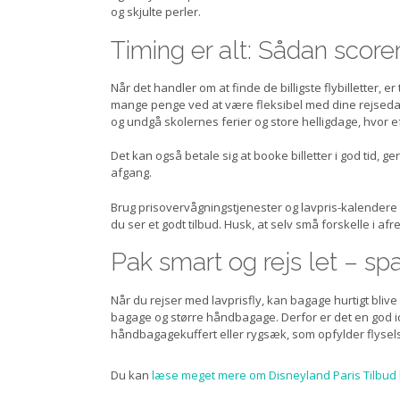
og skjulte perler.
Timing er alt: Sådan scorer 
Når det handler om at finde de billigste flybilletter, 
mange penge ved at være fleksibel med dine rejsedatoe
og undgå skolernes ferier og store helligdage, hvor e
Det kan også betale sig at booke billetter i god tid, 
afgang.
Brug prisovervågningstjenester og lavpris-kalendere 
du ser et godt tilbud. Husk, at selv små forskelle i af
Pak smart og rejs let – s
Når du rejser med lavprisfly, kan bagage hurtigt bliv
bagage og større håndbagage. Derfor er det en god id
håndbagagekuffert eller rygsæk, som opfylder flysel
Du kan
læse meget mere om Disneyland Paris Tilbud