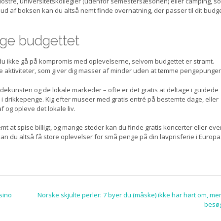
lostre, universitetskollegier (udenfor semestersæsonen) eller camping, s
d af boksen kan du altså nemt finde overnatning, der passer til dit budg
ge budgettet
 du ikke gå på kompromis med oplevelserne, selvom budgettet er stramt.
ige aktiviteter, som giver dig masser af minder uden at tømme pengepungen
dekunsten og de lokale markeder – ofte er det gratis at deltage i guidede
b i drikkepenge. Kig efter museer med gratis entré på bestemte dage, eller
 og opleve det lokale liv.
 at spise billigt, og mange steder kan du finde gratis koncerter eller even
kan du altså få store oplevelser for små penge på din lavprisferie i Europa
sino
Norske skjulte perler: 7 byer du (måske) ikke har hørt om, me
besø