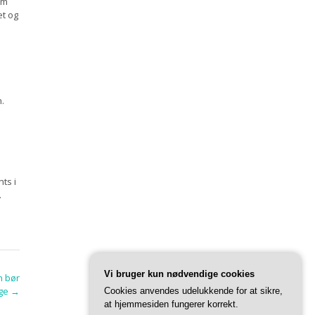
om
et og
.
ts i
.
Vi bruger kun nødvendige cookies
n bør
ge
→
Cookies anvendes udelukkende for at sikre,
at hjemmesiden fungerer korrekt.