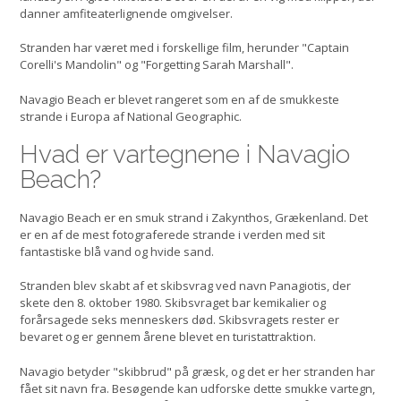
danner amfiteaterlignende omgivelser.
Stranden har været med i forskellige film, herunder "Captain
Corelli's Mandolin" og "Forgetting Sarah Marshall".
Navagio Beach er blevet rangeret som en af de smukkeste
strande i Europa af National Geographic.
Hvad er vartegnene i Navagio
Beach?
Navagio Beach er en smuk strand i Zakynthos, Grækenland. Det
er en af de mest fotograferede strande i verden med sit
fantastiske blå vand og hvide sand.
Stranden blev skabt af et skibsvrag ved navn Panagiotis, der
skete den 8. oktober 1980. Skibsvraget bar kemikalier og
forårsagede seks menneskers død. Skibsvragets rester er
bevaret og er gennem årene blevet en turistattraktion.
Navagio betyder "skibbrud" på græsk, og det er her stranden har
fået sit navn fra. Besøgende kan udforske dette smukke vartegn,