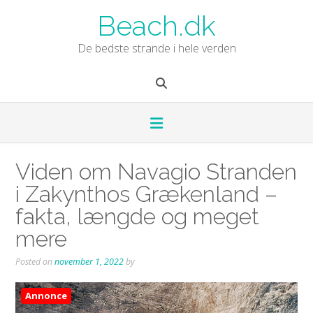
Skip
Beach.dk
to
content
De bedste strande i hele verden
Viden om Navagio Stranden
i Zakynthos Grækenland –
fakta, længde og meget
mere
Posted on
november 1, 2022
by
Annonce