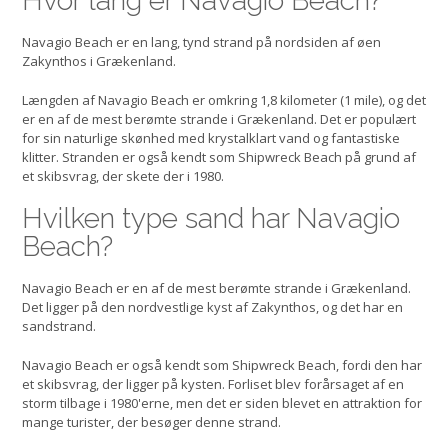
Hvor lang er Navagio Beach?
Navagio Beach er en lang, tynd strand på nordsiden af øen
Zakynthos i Grækenland.
Længden af Navagio Beach er omkring 1,8 kilometer (1 mile), og det
er en af de mest berømte strande i Grækenland. Det er populært
for sin naturlige skønhed med krystalklart vand og fantastiske
klitter. Stranden er også kendt som Shipwreck Beach på grund af
et skibsvrag, der skete der i 1980.
Hvilken type sand har Navagio
Beach?
Navagio Beach er en af de mest berømte strande i Grækenland.
Det ligger på den nordvestlige kyst af Zakynthos, og det har en
sandstrand.
Navagio Beach er også kendt som Shipwreck Beach, fordi den har
et skibsvrag, der ligger på kysten. Forliset blev forårsaget af en
storm tilbage i 1980'erne, men det er siden blevet en attraktion for
mange turister, der besøger denne strand.