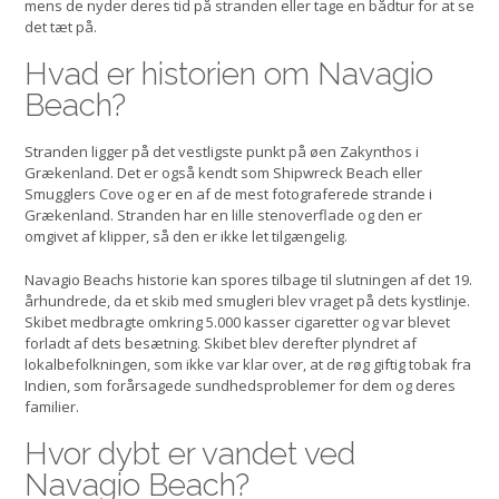
mens de nyder deres tid på stranden eller tage en bådtur for at se
det tæt på.
Hvad er historien om Navagio
Beach?
Stranden ligger på det vestligste punkt på øen Zakynthos i
Grækenland. Det er også kendt som Shipwreck Beach eller
Smugglers Cove og er en af de mest fotograferede strande i
Grækenland. Stranden har en lille stenoverflade og den er
omgivet af klipper, så den er ikke let tilgængelig.
Navagio Beachs historie kan spores tilbage til slutningen af det 19.
århundrede, da et skib med smugleri blev vraget på dets kystlinje.
Skibet medbragte omkring 5.000 kasser cigaretter og var blevet
forladt af dets besætning. Skibet blev derefter plyndret af
lokalbefolkningen, som ikke var klar over, at de røg giftig tobak fra
Indien, som forårsagede sundhedsproblemer for dem og deres
familier.
Hvor dybt er vandet ved
Navagio Beach?