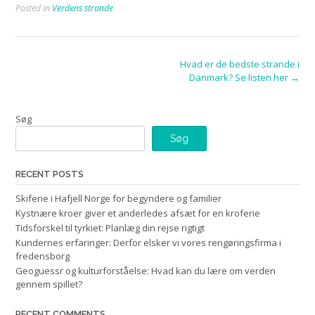
Posted in
Verdens strande
Post
Hvad er de bedste strande i
Danmark? Se listen her
→
navigation
Søg
Søg
RECENT POSTS
Skiferie i Hafjell Norge for begyndere og familier
Kystnære kroer giver et anderledes afsæt for en kroferie
Tidsforskel til tyrkiet: Planlæg din rejse rigtigt
Kundernes erfaringer: Derfor elsker vi vores rengøringsfirma i
fredensborg
Geoguessr og kulturforståelse: Hvad kan du lære om verden
gennem spillet?
RECENT COMMENTS