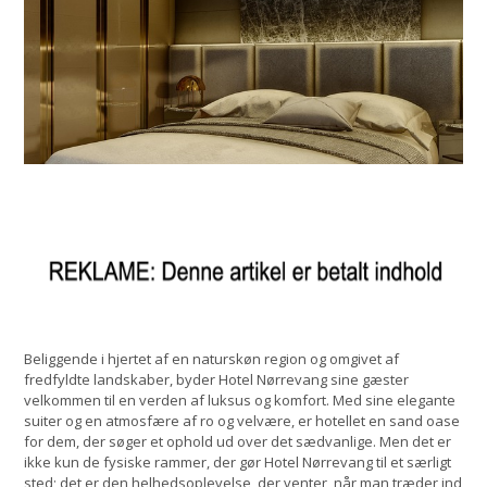
Beliggende i hjertet af en naturskøn region og omgivet af
fredfyldte landskaber, byder Hotel Nørrevang sine gæster
velkommen til en verden af luksus og komfort. Med sine elegante
suiter og en atmosfære af ro og velvære, er hotellet en sand oase
for dem, der søger et ophold ud over det sædvanlige. Men det er
ikke kun de fysiske rammer, der gør Hotel Nørrevang til et særligt
sted; det er den helhedsoplevelse, der venter, når man træder ind