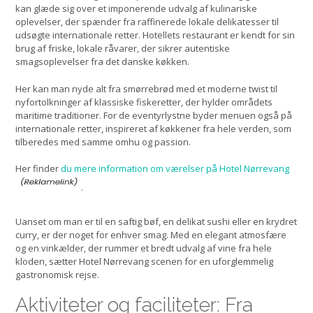
kan glæde sig over et imponerende udvalg af kulinariske
oplevelser, der spænder fra raffinerede lokale delikatesser til
udsøgte internationale retter. Hotellets restaurant er kendt for sin
brug af friske, lokale råvarer, der sikrer autentiske
smagsoplevelser fra det danske køkken.
Her kan man nyde alt fra smørrebrød med et moderne twist til
nyfortolkninger af klassiske fiskeretter, der hylder områdets
maritime traditioner. For de eventyrlystne byder menuen også på
internationale retter, inspireret af køkkener fra hele verden, som
tilberedes med samme omhu og passion.
Her finder
du mere information om værelser på Hotel Nørrevang
.
Uanset om man er til en saftig bøf, en delikat sushi eller en krydret
curry, er der noget for enhver smag. Med en elegant atmosfære
og en vinkælder, der rummer et bredt udvalg af vine fra hele
kloden, sætter Hotel Nørrevang scenen for en uforglemmelig
gastronomisk rejse.
Aktiviteter og faciliteter: Fra