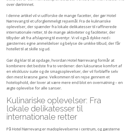
over dørtrinnet.
I denne artikel vil vi udforske de mange facetter, der gør Hotel
Nørrevang til et uforglemmeligt rejsemål. Fra de kulinariske
oplevelser, der spænder fra lokale delikatesser til raffinerede
internationale retter, til de mange aktiviteter og faciliteter, der
tilbyder alt fra afslapning til eventyr. Vi vil også dykke ned i
gæsternes egne anmeldelser og belyse de unikke tilbud, der får
hotellet til at skille sig ud.
Gør dig klar til at opdage, hvordan Hotel Nørrevang formår at
kombinere det bedste fra to verdener: den luksuriøse komfort af
en eksklusiv suite og de smagsoplevelser, der vil forbløffe selv
den mest kræsne gane. Velkommen til en rejse gennem et
hotelophold, der lover at være mere end blot en overnatning – en
ægte oplevelse for alle sanser.
Kulinariske oplevelser: Fra
lokale delikatesser til
internationale retter
På Hotel Nørrevang er madoplevelserne i centrum, og gæsterne