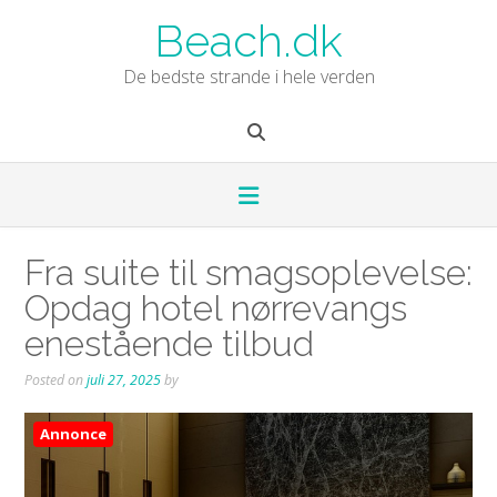
Skip
Beach.dk
to
content
De bedste strande i hele verden
Fra suite til smagsoplevelse:
Opdag hotel nørrevangs
enestående tilbud
Posted on
juli 27, 2025
by
Annonce