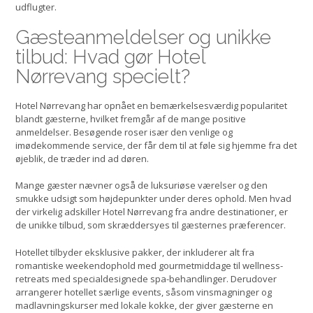
udflugter.
Gæsteanmeldelser og unikke
tilbud: Hvad gør Hotel
Nørrevang specielt?
Hotel Nørrevang har opnået en bemærkelsesværdig popularitet
blandt gæsterne, hvilket fremgår af de mange positive
anmeldelser. Besøgende roser især den venlige og
imødekommende service, der får dem til at føle sig hjemme fra det
øjeblik, de træder ind ad døren.
Mange gæster nævner også de luksuriøse værelser og den
smukke udsigt som højdepunkter under deres ophold. Men hvad
der virkelig adskiller Hotel Nørrevang fra andre destinationer, er
de unikke tilbud, som skræddersyes til gæsternes præferencer.
Hotellet tilbyder eksklusive pakker, der inkluderer alt fra
romantiske weekendophold med gourmetmiddage til wellness-
retreats med specialdesignede spa-behandlinger. Derudover
arrangerer hotellet særlige events, såsom vinsmagninger og
madlavningskurser med lokale kokke, der giver gæsterne en