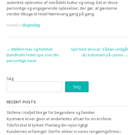
autentisk oplevelse af områdets kultur og smag. Det er disse
personlige og engagerende oplevelser, der gør, at gæsterne
vender tilbage til Hotel Nørrevang gang på gang.
Posted in
Blogindlæg
Post
←
Mellem hav og himmel:
Spil med ansvar: Sådan undgår
Bandholm hotel spa som din
du ludomani på casino
→
navigation
personlige oase
Søg
Søg
RECENT POSTS
Skiferie i Hafjell Norge for begyndere og familier
Kystnære kroer giver et anderledes afsæt for en kroferie
Tidsforskel til tyrkiet: Planlæg din rejse rigtigt
Kundernes erfaringer: Derfor elsker vi vores rengøringsfirma i