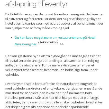
afslapning til eventyr
På Hotel Nørrevang er der noget for enhver smag, når det kommer
til aktiviteter og faciliteter. For dem, der søger afslapning, tilbyder
hotellet en luksuriøs spa med et bredt udvalg af behandlinger, der
kan hjælpe med at forny både krop og sjæl.
Du kan læse meget mere om restaurantmenu på Hotel
Nørrevang her
>>
Her kan gæsterne nyde alt fra dybdegående massagesessioner
til revitaliserende ansigtsbehandlinger, alt sammen i en rolig og
indbydende atmosfære. For de mere aktive gæster er der et
veludstyret fitnesscenter, hvor man kan holde sig i form under
opholdet.
Eventyrlystne sjæle kan udforske de naturskønne omgivelser
med guidede vandreture eller cykelture, der giver en enestående
mulighed for at opleve den lokale natur på nærmeste hold.
Hotellets personale står altid klar til at hjælpe med at planlægge
aktiviteter, der passer til individuelle ønsker og behov, hvad enten
det drejer sig om afslappende stunder eller spændende