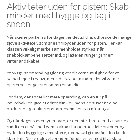
Aktiviteter uden for pisten: Skab
minder med hygge og leg i
sneen
Når skiene parkeres for dagen, er det tid til at udforske de mange
sjove aktiviteter, som sneen tilbyder uden for pisten. Her kan
klassen virkelig mærke sammenholdet styrkes, når
sneboldkampene sætter ind, og latteren runger gennem
vinterlandskabet.
At bygge snemænd og igloer giver eleverne mulighed for at
samarbejde kreativt, mens de skaber minder, der vil varme
hjerterne længe efter sneen er smeltet.
For dem, der søger lidt mere spænding, kan en tur på
kælkebakken give et adrenalinkick, mens de suser ned ad
bakkerne og konkurrerer om, hvem der kan nå længst.
Og når dagens eventyr er ovre, er der intet bedre end at samles
rundt om et bål med varm kakao i hænderne, dele historier og
nyde den hyggelige atmosfære, der naturligt opstår i den kolde,
klare luft. Disse oplevelser uden for pisten er med til at skabe