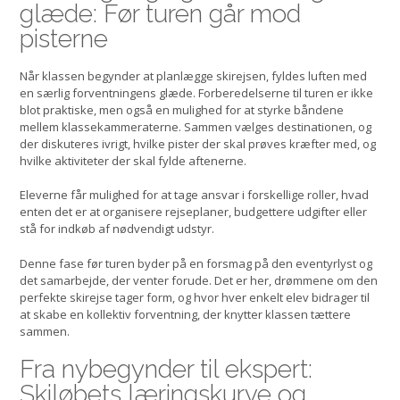
glæde: Før turen går mod
pisterne
Når klassen begynder at planlægge skirejsen, fyldes luften med
en særlig forventningens glæde. Forberedelserne til turen er ikke
blot praktiske, men også en mulighed for at styrke båndene
mellem klassekammeraterne. Sammen vælges destinationen, og
der diskuteres ivrigt, hvilke pister der skal prøves kræfter med, og
hvilke aktiviteter der skal fylde aftenerne.
Eleverne får mulighed for at tage ansvar i forskellige roller, hvad
enten det er at organisere rejseplaner, budgettere udgifter eller
stå for indkøb af nødvendigt udstyr.
Denne fase før turen byder på en forsmag på den eventyrlyst og
det samarbejde, der venter forude. Det er her, drømmene om den
perfekte skirejse tager form, og hvor hver enkelt elev bidrager til
at skabe en kollektiv forventning, der knytter klassen tættere
sammen.
Fra nybegynder til ekspert:
Skiløbets læringskurve og