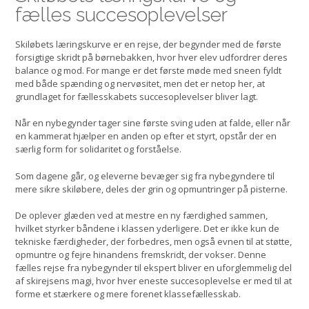
fælles succesoplevelser
Skiløbets læringskurve er en rejse, der begynder med de første
forsigtige skridt på børnebakken, hvor hver elev udfordrer deres
balance og mod. For mange er det første møde med sneen fyldt
med både spænding og nervøsitet, men det er netop her, at
grundlaget for fællesskabets succesoplevelser bliver lagt.
Når en nybegynder tager sine første sving uden at falde, eller når
en kammerat hjælper en anden op efter et styrt, opstår der en
særlig form for solidaritet og forståelse.
Som dagene går, og eleverne bevæger sig fra nybegyndere til
mere sikre skiløbere, deles der grin og opmuntringer på pisterne.
De oplever glæden ved at mestre en ny færdighed sammen,
hvilket styrker båndene i klassen yderligere. Det er ikke kun de
tekniske færdigheder, der forbedres, men også evnen til at støtte,
opmuntre og fejre hinandens fremskridt, der vokser. Denne
fælles rejse fra nybegynder til ekspert bliver en uforglemmelig del
af skirejsens magi, hvor hver eneste succesoplevelse er med til at
forme et stærkere og mere forenet klassefællesskab.