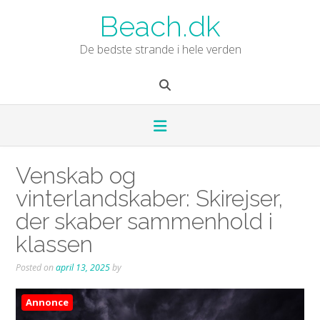
Skip
Beach.dk
to
content
De bedste strande i hele verden
Venskab og
vinterlandskaber: Skirejser,
der skaber sammenhold i
klassen
Posted on
april 13, 2025
by
Annonce