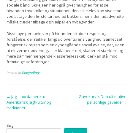
sociale bånd. Skirejsen har også givet mulighed for at se
hinanden i nye roller og situationer; den stille elev kan vise mod
ved at tage den første tur ned ad bakken, mens den udadvendte
måske træder tilbage og hjælper en nybegynder.
Disse nye perspektiver på hinanden skaber respekt og
forståelse, der rækker langt ud over turens varighed. Samlet set
fungerer skirejsen som en dybdegående social øvelse, der, uden
at eleverne nødvendigvis er klar over det, skaber et stærkere og
mere sammenhængende klassefællesskab, der kan stå imod
fremtidige udfordringer.
Posted in
Blogindlæg
Post
←
Jagt i nordamerika:
Gavekurve: Den ultimative
Amerikansk jagtkultur og
personlige gaveidé
→
navigation
traditioner
Søg