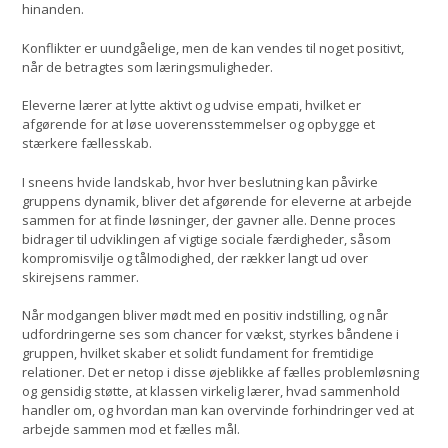
hinanden.
Konflikter er uundgåelige, men de kan vendes til noget positivt,
når de betragtes som læringsmuligheder.
Eleverne lærer at lytte aktivt og udvise empati, hvilket er
afgørende for at løse uoverensstemmelser og opbygge et
stærkere fællesskab.
I sneens hvide landskab, hvor hver beslutning kan påvirke
gruppens dynamik, bliver det afgørende for eleverne at arbejde
sammen for at finde løsninger, der gavner alle. Denne proces
bidrager til udviklingen af vigtige sociale færdigheder, såsom
kompromisvilje og tålmodighed, der rækker langt ud over
skirejsens rammer.
Når modgangen bliver mødt med en positiv indstilling, og når
udfordringerne ses som chancer for vækst, styrkes båndene i
gruppen, hvilket skaber et solidt fundament for fremtidige
relationer. Det er netop i disse øjeblikke af fælles problemløsning
og gensidig støtte, at klassen virkelig lærer, hvad sammenhold
handler om, og hvordan man kan overvinde forhindringer ved at
arbejde sammen mod et fælles mål.