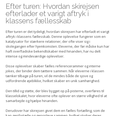
Efter turen: Hvordan skirejsen
efterlader et varigt aftryk i
klassens fællesskab
Efter turen er det tydeligt, hvordan skirejsen har efterladt et varigt
aftryk i klassens fællesskab. Denne oplevelse fungerer som en
katalysator for stærkere relationer, der ofte viser sig i
skolegangen efter hjemkomsten. Eleverne, der før måske kun har
haft overfladiske bekendtskaber med hinanden, har nu delt
intense og mindeværdige oplevelser.
Disse oplevelser skaber fælles referencerammer og interne
jokes, der binder dem tættere sammen. Når eleverne i klassen
tænker tilbage på turen, vil de mindes både de sjove og
udfordrende øjeblikke, hvilket skaber en unik samhørighed.
Den tillid og støtte, der blev bygget op på pisterne, overføres til
klasselokalet, hvor eleverne ofte oplever en større villighed til at
samarbejde og hjælpe hinanden.
Derudover har skirejsen givet dem en fælles fortælling, som de
kan genfortælle og genopleve sammen, hvilket styrker deres