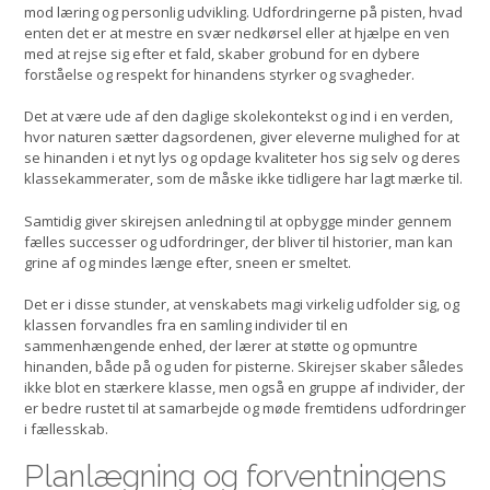
mod læring og personlig udvikling. Udfordringerne på pisten, hvad
enten det er at mestre en svær nedkørsel eller at hjælpe en ven
med at rejse sig efter et fald, skaber grobund for en dybere
forståelse og respekt for hinandens styrker og svagheder.
Det at være ude af den daglige skolekontekst og ind i en verden,
hvor naturen sætter dagsordenen, giver eleverne mulighed for at
se hinanden i et nyt lys og opdage kvaliteter hos sig selv og deres
klassekammerater, som de måske ikke tidligere har lagt mærke til.
Samtidig giver skirejsen anledning til at opbygge minder gennem
fælles successer og udfordringer, der bliver til historier, man kan
grine af og mindes længe efter, sneen er smeltet.
Det er i disse stunder, at venskabets magi virkelig udfolder sig, og
klassen forvandles fra en samling individer til en
sammenhængende enhed, der lærer at støtte og opmuntre
hinanden, både på og uden for pisterne. Skirejser skaber således
ikke blot en stærkere klasse, men også en gruppe af individer, der
er bedre rustet til at samarbejde og møde fremtidens udfordringer
i fællesskab.
Planlægning og forventningens