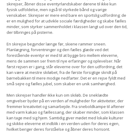
skirejser, åbner disse eventyrlandskaber dørene til ikke kun
fysisk udfoldelse, men også til styrkede bånd og varige
venskaber. Skirejser er mere end bare en sportslig udfordring; de
er en mulighed for at udvikle sociale færdigheder og skabe fælles
minder, som styrker sammenholdet i klassen langt ud over den tid,
der tilbringes på pisterne.
En skirejse begynder længe før, skiene rammer sneen.
Planlægning, forventninger og den fælles glæde ved det
forestående eventyr er med til at bygge bro mellem eleverne,
mens de sammen ser frem til nye erfaringer og oplevelser. Når
først rejsen er i gang, står eleverne over for den udfordring, det
kan være at mestre skiløbet, fra de første forsigtige skridt på
børnebakken til mere modige nedfarter. Det er en rejse fyldt med
små sejre og fælles jubel, som skaber en unik samhørighed.
Men skirejser handler ikke kun om skiløb. De sneklædte
omgivelser byder på en verden af muligheder for aktiviteter, der
fremmer kreativitet og samarbejde. Fra sneboldkampe til aftener
med varm kakao og fællessang, der skaber minder, som klassen
kan tage med sig hjem. Samtidig giver mødet med lokale kulturer
og skikke eleverne et indblik i en verden uden for deres egen,
hvilket beriger deres forståelse og åbner deres horisont.