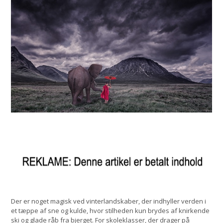
Der er noget magisk ved vinterlandskaber, der indhyller verden i
et tæppe af sne og kulde, hvor stilheden kun brydes af knirkende
ski og glade råb fra bjerget. For skoleklasser, der drager på