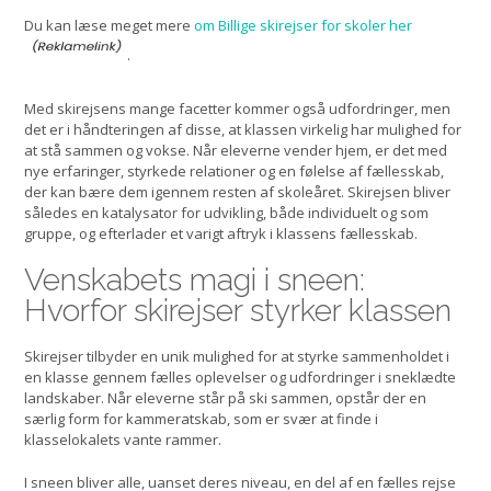
Du kan læse meget mere
om Billige skirejser for skoler her
.
Med skirejsens mange facetter kommer også udfordringer, men
det er i håndteringen af disse, at klassen virkelig har mulighed for
at stå sammen og vokse. Når eleverne vender hjem, er det med
nye erfaringer, styrkede relationer og en følelse af fællesskab,
der kan bære dem igennem resten af skoleåret. Skirejsen bliver
således en katalysator for udvikling, både individuelt og som
gruppe, og efterlader et varigt aftryk i klassens fællesskab.
Venskabets magi i sneen:
Hvorfor skirejser styrker klassen
Skirejser tilbyder en unik mulighed for at styrke sammenholdet i
en klasse gennem fælles oplevelser og udfordringer i sneklædte
landskaber. Når eleverne står på ski sammen, opstår der en
særlig form for kammeratskab, som er svær at finde i
klasselokalets vante rammer.
I sneen bliver alle, uanset deres niveau, en del af en fælles rejse