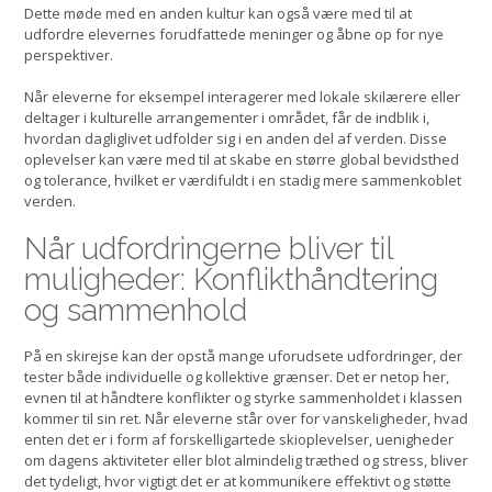
Dette møde med en anden kultur kan også være med til at
udfordre elevernes forudfattede meninger og åbne op for nye
perspektiver.
Når eleverne for eksempel interagerer med lokale skilærere eller
deltager i kulturelle arrangementer i området, får de indblik i,
hvordan dagliglivet udfolder sig i en anden del af verden. Disse
oplevelser kan være med til at skabe en større global bevidsthed
og tolerance, hvilket er værdifuldt i en stadig mere sammenkoblet
verden.
Når udfordringerne bliver til
muligheder: Konflikthåndtering
og sammenhold
På en skirejse kan der opstå mange uforudsete udfordringer, der
tester både individuelle og kollektive grænser. Det er netop her,
evnen til at håndtere konflikter og styrke sammenholdet i klassen
kommer til sin ret. Når eleverne står over for vanskeligheder, hvad
enten det er i form af forskelligartede skioplevelser, uenigheder
om dagens aktiviteter eller blot almindelig træthed og stress, bliver
det tydeligt, hvor vigtigt det er at kommunikere effektivt og støtte