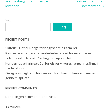
sin fluestang for at forlænge
destinationer for en
navigation
levetiden
sommerferie
→
Søg
Søg
RECENT POSTS
Skiferie i Hafjell Norge for begyndere og familier
Kystnære kroer giver et anderledes afsæt for en kroferie
Tidsforskel til tyrkiet: Planlæg din rejse rigtigt
Kundernes erfaringer: Derfor elsker vi vores rengøringsfirma i
fredensborg
Geoguessr og kulturforståelse: Hvad kan du lære om verden
gennem spillet?
RECENT COMMENTS
Der er ingen kommentarer at vise.
ARCHIVES