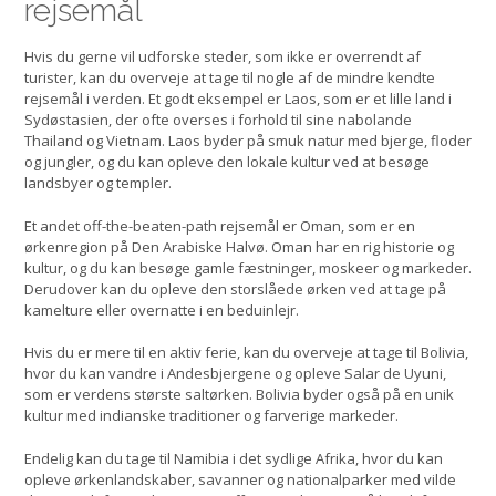
rejsemål
Hvis du gerne vil udforske steder, som ikke er overrendt af
turister, kan du overveje at tage til nogle af de mindre kendte
rejsemål i verden. Et godt eksempel er Laos, som er et lille land i
Sydøstasien, der ofte overses i forhold til sine nabolande
Thailand og Vietnam. Laos byder på smuk natur med bjerge, floder
og jungler, og du kan opleve den lokale kultur ved at besøge
landsbyer og templer.
Et andet off-the-beaten-path rejsemål er Oman, som er en
ørkenregion på Den Arabiske Halvø. Oman har en rig historie og
kultur, og du kan besøge gamle fæstninger, moskeer og markeder.
Derudover kan du opleve den storslåede ørken ved at tage på
kamelture eller overnatte i en beduinlejr.
Hvis du er mere til en aktiv ferie, kan du overveje at tage til Bolivia,
hvor du kan vandre i Andesbjergene og opleve Salar de Uyuni,
som er verdens største saltørken. Bolivia byder også på en unik
kultur med indianske traditioner og farverige markeder.
Endelig kan du tage til Namibia i det sydlige Afrika, hvor du kan
opleve ørkenlandskaber, savanner og nationalparker med vilde