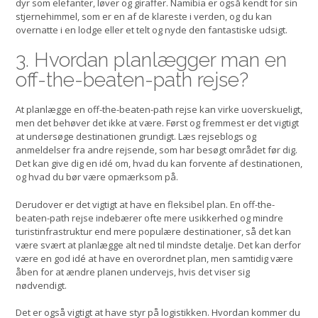
dyr som elefanter, løver og giraffer. Namibia er også kendt for sin
stjernehimmel, som er en af de klareste i verden, og du kan
overnatte i en lodge eller et telt og nyde den fantastiske udsigt.
3. Hvordan planlægger man en
off-the-beaten-path rejse?
At planlægge en off-the-beaten-path rejse kan virke uoverskueligt,
men det behøver det ikke at være. Først og fremmest er det vigtigt
at undersøge destinationen grundigt. Læs rejseblogs og
anmeldelser fra andre rejsende, som har besøgt området før dig.
Det kan give dig en idé om, hvad du kan forvente af destinationen,
og hvad du bør være opmærksom på.
Derudover er det vigtigt at have en fleksibel plan. En off-the-
beaten-path rejse indebærer ofte mere usikkerhed og mindre
turistinfrastruktur end mere populære destinationer, så det kan
være svært at planlægge alt ned til mindste detalje. Det kan derfor
være en god idé at have en overordnet plan, men samtidig være
åben for at ændre planen undervejs, hvis det viser sig
nødvendigt.
Det er også vigtigt at have styr på logistikken. Hvordan kommer du