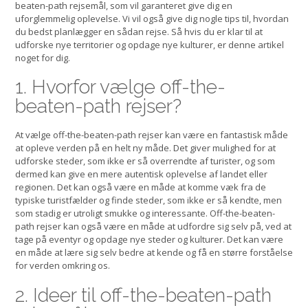
beaten-path rejsemål, som vil garanteret give dig en
uforglemmelig oplevelse. Vi vil også give dig nogle tips til, hvordan
du bedst planlægger en sådan rejse. Så hvis du er klar til at
udforske nye territorier og opdage nye kulturer, er denne artikel
noget for dig.
1. Hvorfor vælge off-the-
beaten-path rejser?
At vælge off-the-beaten-path rejser kan være en fantastisk måde
at opleve verden på en helt ny måde. Det giver mulighed for at
udforske steder, som ikke er så overrendte af turister, og som
dermed kan give en mere autentisk oplevelse af landet eller
regionen. Det kan også være en måde at komme væk fra de
typiske turistfælder og finde steder, som ikke er så kendte, men
som stadig er utroligt smukke og interessante. Off-the-beaten-
path rejser kan også være en måde at udfordre sig selv på, ved at
tage på eventyr og opdage nye steder og kulturer. Det kan være
en måde at lære sig selv bedre at kende og få en større forståelse
for verden omkring os.
2. Ideer til off-the-beaten-path