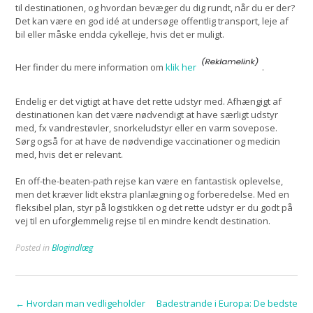
til destinationen, og hvordan bevæger du dig rundt, når du er der?
Det kan være en god idé at undersøge offentlig transport, leje af
bil eller måske endda cykelleje, hvis det er muligt.
Her finder du mere information om
klik her
.
Endelig er det vigtigt at have det rette udstyr med. Afhængigt af
destinationen kan det være nødvendigt at have særligt udstyr
med, fx vandrestøvler, snorkeludstyr eller en varm sovepose.
Sørg også for at have de nødvendige vaccinationer og medicin
med, hvis det er relevant.
En off-the-beaten-path rejse kan være en fantastisk oplevelse,
men det kræver lidt ekstra planlægning og forberedelse. Med en
fleksibel plan, styr på logistikken og det rette udstyr er du godt på
vej til en uforglemmelig rejse til en mindre kendt destination.
Posted in
Blogindlæg
Post
←
Hvordan man vedligeholder
Badestrande i Europa: De bedste