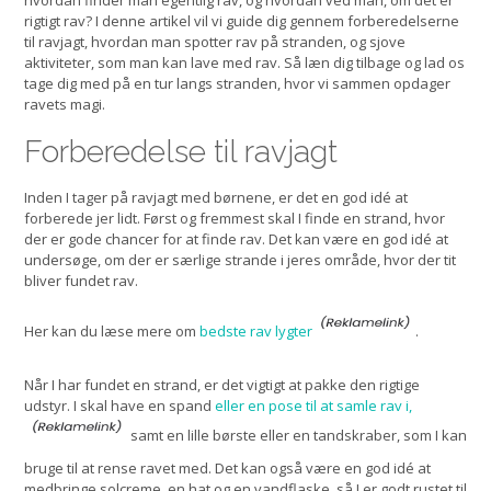
hvordan finder man egentlig rav, og hvordan ved man, om det er
rigtigt rav? I denne artikel vil vi guide dig gennem forberedelserne
til ravjagt, hvordan man spotter rav på stranden, og sjove
aktiviteter, som man kan lave med rav. Så læn dig tilbage og lad os
tage dig med på en tur langs stranden, hvor vi sammen opdager
ravets magi.
Forberedelse til ravjagt
Inden I tager på ravjagt med børnene, er det en god idé at
forberede jer lidt. Først og fremmest skal I finde en strand, hvor
der er gode chancer for at finde rav. Det kan være en god idé at
undersøge, om der er særlige strande i jeres område, hvor der tit
bliver fundet rav.
Her kan du læse mere om
bedste rav lygter
.
Når I har fundet en strand, er det vigtigt at pakke den rigtige
udstyr. I skal have en spand
eller en pose til at samle rav i,
samt en lille børste eller en tandskraber, som I kan
bruge til at rense ravet med. Det kan også være en god idé at
medbringe solcreme, en hat og en vandflaske, så I er godt rustet til