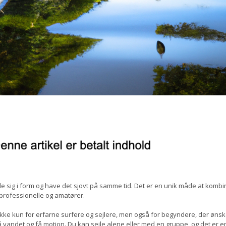
 sig i form og have det sjovt på samme tid. Det er en unik måde at kombi
 professionelle og amatører.
 ikke kun for erfarne surfere og sejlere, men også for begyndere, der ønsk
vandet og få motion. Du kan sejle alene eller med en gruppe, og det er e