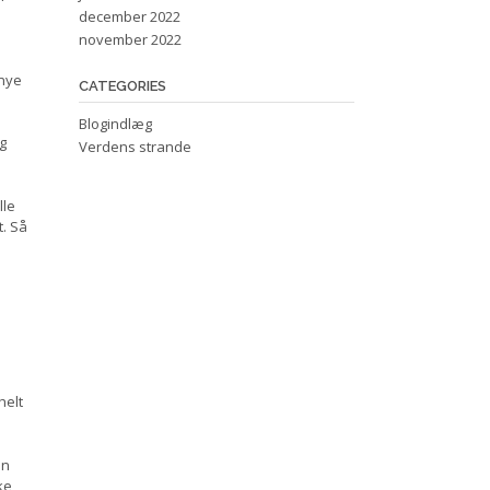
december 2022
november 2022
 nye
CATEGORIES
Blogindlæg
g
Verdens strande
lle
t. Så
helt
an
ke