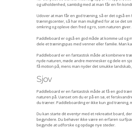
og utholdenhed, samtidig med at man får en fin kondi
Udover at man får en god træning, så er det også en fa
træningscenter, så har man mulighed for at se det 
omkring og opleve den fred og ro, som naturen giver.
Paddleboard er også en god måde at komme ud og mø
dele et træningspas med venner eller familie. Man 
Paddleboard er en fantastisk måde at kombinere træn
nyde naturen, møde andre mennesker og dele en sjov
få motion på, mens man nyder det smukke landskab, 
Sjov
Paddleboard er en fantastisk måde at få en god træn
naturen på. Uanset om du er på en sø, et ferskvandre
du træner. Paddleboarding er ikke kun god træning, me
Du kan starte dit eventyr med et rekreativt board, der
begyndere. Du behøver ikke være en erfaren surfpaddler
begynde at udforske og opdage nye steder.