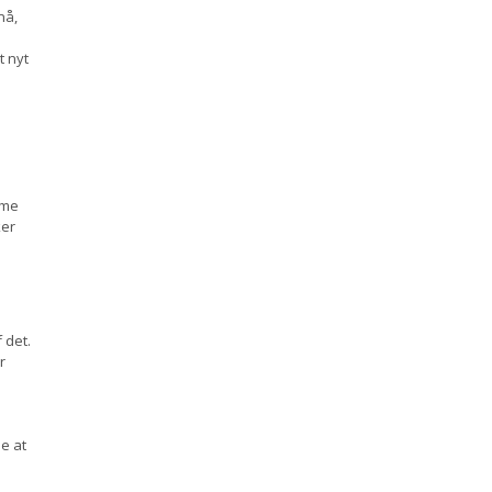
nå,
t nyt
mme
ker
 det.
r
e at