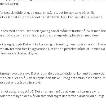
tionstræning.
ntastisk måde at nyde naturen på. I stedet for at træne på et lille
smukke landskab, som vandet har at tilbyde. Man kan se fiskene svømme
des med andre. Det er en sjov og social måde at træne på, hvor man ka
kan endda tage med sin hund på boardet og dele oplevelsen med dem.
ing og sjov på. Det er ikke kun en god træning, men også en unik måde a
 aktivitet med familie og venner. Det er den perfekte måde at komme ud
som vandet har at tilbyde.
ing og have det sjovt. Det er et af de bedste måder at komme ud og nyde
servoir eller en å, kan du nyde den friske luft og det smukke landskab, 
n det er også utroligt sjovt.
 er let at styre og stå på. Det er en nem måde at komme i gang, selv for
 for at nyde det. Når du først har taget det første skridt, vil du hurtigt