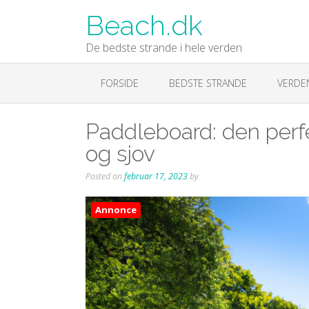
Skip
Beach.dk
to
content
De bedste strande i hele verden
FORSIDE
BEDSTE STRANDE
VERDE
Paddleboard: den perf
og sjov
Posted on
februar 17, 2023
by
Annonce