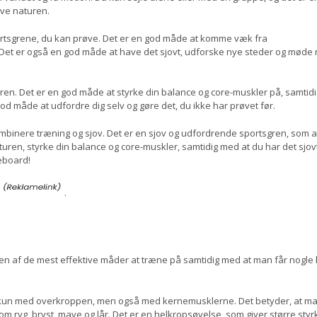
eve naturen.
rtsgrene, du kan prøve. Det er en god måde at komme væk fra
. Det er også en god måde at have det sjovt, udforske nye steder og møde
n. Det er en god måde at styrke din balance og core-muskler på, samtidi
d måde at udfordre dig selv og gøre det, du ikke har prøvet før.
mbinere træning og sjov. Det er en sjov og udfordrende sportsgren, som a
ren, styrke din balance og core-muskler, samtidig med at du har det sjov
eboard!
.
 en af de mest effektive måder at træne på samtidig med at man får nogle 
 kun med overkroppen, men også med kernemusklerne. Det betyder, at m
m ryg, bryst, mave og lår. Det er en helkropsøvelse, som giver større styr