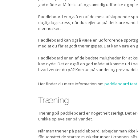
god måde at få frisk luft og samtidig udforske og opl
Paddleboard er også en af de mest afslappende spo
dagligdagsstress, når du sejler ud på det klare vand
mennesker.
Paddleboard kan også være en udfordrende sportsgre
med at du får et godt træningspas. Det kan være en go
Paddleboard er en af de bedste muligheder for at ko
kan nyde. Det er også en god måde at komme ud i natu
hvad venter du på? Kom ud på vandet og prøv paddl
Her finder du mere information om
paddleboard test
Træning
Træning på paddleboard er noget helt særligt. Det er
unikke oplevelser på vandet.
Når man træner på paddleboard, arbejder man ikke
får udnyttet de største muskelgrupper i kroppen, såso