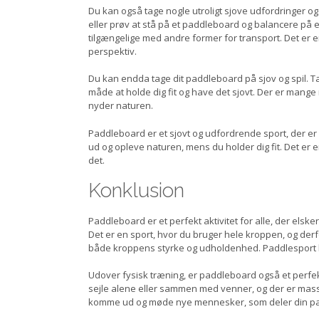
Du kan også tage nogle utroligt sjove udfordringer o
eller prøv at stå på et paddleboard og balancere på e
tilgængelige med andre former for transport. Det er e
perspektiv.
Du kan endda tage dit paddleboard på sjov og spil. T
måde at holde dig fit og have det sjovt. Der er mange
nyder naturen.
Paddleboard er et sjovt og udfordrende sport, der er
ud og opleve naturen, mens du holder dig fit. Det er en
det.
Konklusion
Paddleboard er et perfekt aktivitet for alle, der elsk
Det er en sport, hvor du bruger hele kroppen, og der
både kroppens styrke og udholdenhed. Paddlesport ka
Udover fysisk træning, er paddleboard også et perfek
sejle alene eller sammen med venner, og der er masse
komme ud og møde nye mennesker, som deler din pa