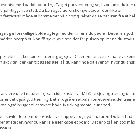
g eventyr med paddleboarding. Tag et par venner og se, hvor langt du kan 
t fjerntliggende sted. Du kan også udforske nye steder, der ikke er
n fantastisk måde at komme tæt på dit omgivelser og se naturen fra et hel
ag nogle forskellige bolde og leg med dem, mens du padler. Det er en god
 måder, hvorpå du kan få sjove øvelser, der får pulsen op, mens du stadig
 perfekt til at kombinere træning og sjov. Det er en fantastisk måde at ko
 aktivitet, der kan tilpasses alle, så du kan finde dit eventyr, hvor du øns
er at være ude i naturen og samtidig ønsker at få både sjov og træning ud af
for er det også god træning. Det er også en afbalanceret øvelse, der træne
n også bruges til at styrke både fysisk og mental sundhed.
t aktivitet for dem, der ønsker at slappe af og nyde naturen. Du kan både
r af steder, hvor du kan leje eller købe et board. Det er også en god måd
ssion.