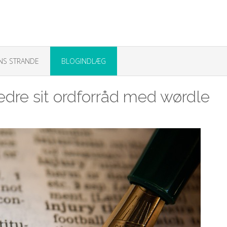
NS STRANDE
BLOGINDLÆG
dre sit ordforråd med wørdle