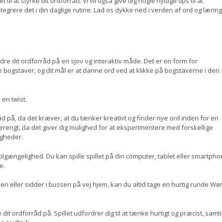
l at styrke dit ordforråd. Vi vil også give dig nogle nyttige tips til at
egrere det i din daglige rutine. Lad os dykke ned i verden af ord og læring
dre dit ordforråd på en sjov og interaktiv måde. Det er en form for
 bogstaver, og dit mål er at danne ord ved at klikke på bogstaverne i den
 en twist.
d på, da det kræver, at du tænker kreativt og finder nye ord inden for en
rerigt, da det giver dig mulighed for at eksperimentere med forskellige
igheder.
tilgængelighed. Du kan spille spillet på din computer, tablet eller smartpho
e.
en eller sidder i bussen på vej hjem, kan du altid tage en hurtig runde Wø
 dit ordforråd på. Spillet udfordrer dig til at tænke hurtigt og præcist, samti