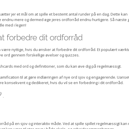
ætter jer et mål om at spille et bestemt antal runder på en dag. Dette kan
rdle endnu mere og dermed øge jeres ordforråd endnu hurtigere. Så næste
le med i legen!
at forbedre dit ordforråd
være nyttige, hvis du ønsker at forbedre dit ordforråd. Et populært værktø
ye ord gennem forskellige øvelser og quizzes.
lashcards med ord og definitioner, som du kan øve dig på regelmæssigt.
mification til at gøre indlæringen af nye ord sjov og engagerende. Uanse
ære konsekvent og dedikeret, hvis du vil se en forbedring i dit ordforråd.
.
dforråd på en sjov og interaktiv måde. Ved at spille spillet regelmæssigt ka
ilket kan være til stor gavn i både skole- og arbejdssammenhænge.