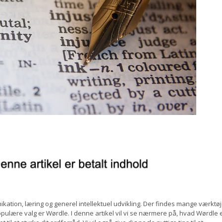
kation, læring og generel intellektuel udvikling. Der findes mange værktøj
populære valg er Wørdle. I denne artikel vil vi se nærmere på, hvad Wørdle e