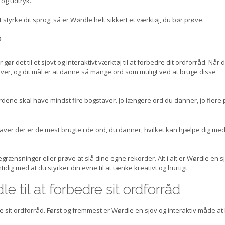
 og udtryk.
 styrke dit sprog, så er Wørdle helt sikkert et værktøj, du bør prøve.
?
r det til et sjovt og interaktivt værktøj til at forbedre dit ordforråd. Når 
r, og dit mål er at danne så mange ord som muligt ved at bruge disse
dene skal have mindst fire bogstaver. Jo længere ord du danner, jo flere 
taver der er de mest brugte i de ord, du danner, hvilket kan hjælpe dig med
rænsninger eller prøve at slå dine egne rekorder. Alt i alt er Wørdle en s
ig med at du styrker din evne til at tænke kreativt og hurtigt.
 til at forbedre sit ordforråd
re sit ordforråd. Først og fremmest er Wørdle en sjov og interaktiv måde at