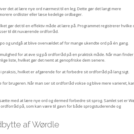
iver det at lære nye ord nærmest til en leg. Dette gør det langt mere
rere ordlister eller læse kedelige ordbøger.
ket gør det til en effektiv måde at lære på. Programmet registrerer hvilke 
sser til dit nuværende ordforråd.
tempo og undgå at blive overvældet af for mange ukendte ord på én gang.
mulighed for at øve sig på ordforråd på en praktisk måde. Når man finder 
ige liste, hvilket gør det nemt at genopfriske dem senere.
 praksis, hvilket er afgørende for at forbedre sit ordforråd på lang sigt.
for brugeren. Når man ser sit ordforråd vokse og blive mere varieret, ka
rtsætte med at lære nye ord og dermed forbedre sit sprog. Samlet set er W
t ordforråd på, som kan være til gavn for både sprogstuderende og
udbytte af Wørdle