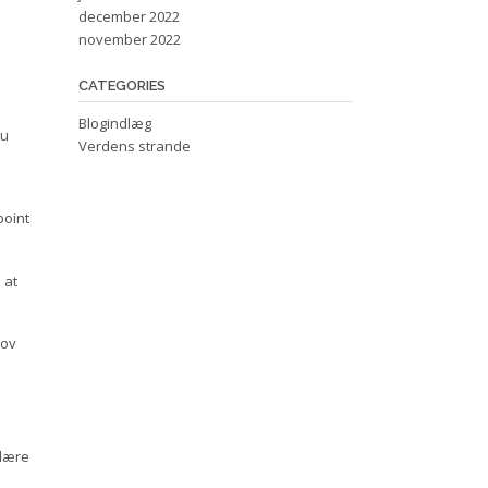
december 2022
november 2022
CATEGORIES
Blogindlæg
du
Verdens strande
point
 at
jov
 lære