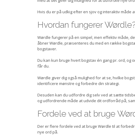
med at det giver dig mulighed for at udforske nye ord
Hvis du er på udkig efter en sjov og interaktiv måde at
Hvordan fungerer Wørdle
Wørdle fungerer på en simpel, men effektiv måde, der gø
åbner Wørdle, præsenteres du med en række bogstave
bogstaver.
Du kan kun bruge hvert bogstav én gang pr. ord, og or
får du.
Wørdle giver dig også mulighed for at se, hvilke bogs
identificere mønstre og forbedre din strategi.
Desuden kan du udfordre dig selv ved at sætte tidsbeg
og udfordrende måde at udvide dit ordforråd på, samtid
Fordele ved at bruge Wørdle
Der er flere fordele ved at bruge Wørdle til at forbed
nye ord på.