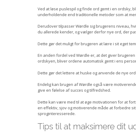
Ved at løse puslespil og finde ord gemt i en ordsky, bl
underholdende end traditionelle metoder som at memo
Derudover tilpasser Wørdle sig brugerens niveau, hvil
du allerede kender, og vælger derfor nye ord, der pa
Dette gør det muligt for brugeren at lære i sit eget 
En anden fordel ved Wørdle er, at det giver brugeren 
ordskyen, bliver ordene automatisk gemt i ens personl
Dette gør det lettere at huske og anvende de nye ord i
Endelig kan brugen af Wørdle også være motiverende 
give en følelse af succes og tilfredshed.
Dette kan være med til at øge motivationen for at fo
en effektiv, sjov og motiverende måde at forbedre si
sproginteresserede.
Tips til at maksimere dit 