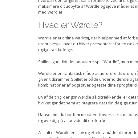
hvordan det fungerer, samt fordelene ved at bruge det ti
maksimere dit udbytte af Wørdle og sjove måder at int
med Wørdle!
Hvad er Wørdle?
Wørdle er et online værktøj, der hjælper med at forbe
ordpuslespil, hvor du bliver præsenteret for en række
rigtige rækkefølge.
Spillet ligner lidt det populære spil “Wordle”, men med
Wørdle er en fantastisk måde at udfordre dit ordforrå
given tidsramme. Spillet er både underholdende og læ
kombinationer af bogstaver og teste dine sprogfærd
En af de ting, der gør Wørdle så tiltrækkende, er dets 
hvilket gør det nemt at integrere det i din daglige rutin
Uanset om du har fem minutter til overs i frokostpaus
og øve dig på at udvide dit ordforråd.
Alt i alt er Wørdle en sjov og effektiv måde at forbedre