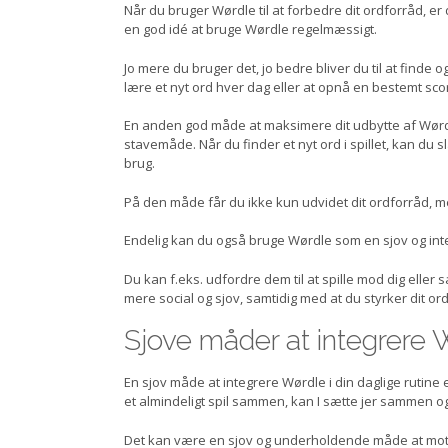
Når du bruger Wørdle til at forbedre dit ordforråd, er 
en god idé at bruge Wørdle regelmæssigt.
Jo mere du bruger det, jo bedre bliver du til at finde 
lære et nyt ord hver dag eller at opnå en bestemt score
En anden god måde at maksimere dit udbytte af Wørdl
stavemåde. Når du finder et nyt ord i spillet, kan du 
brug.
På den måde får du ikke kun udvidet dit ordforråd, m
Endelig kan du også bruge Wørdle som en sjov og int
Du kan f.eks. udfordre dem til at spille mod dig el
mere social og sjov, samtidig med at du styrker dit or
Sjove måder at integrere W
En sjov måde at integrere Wørdle i din daglige rutine er
et almindeligt spil sammen, kan I sætte jer sammen og 
Det kan være en sjov og underholdende måde at motiv