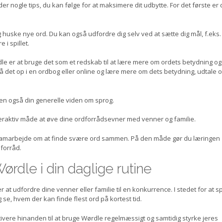
der nogle tips, du kan følge for at maksimere dit udbytte. For det første er 
og huske nye ord. Du kan også udfordre dig selv ved at sætte dig mål, f.eks.
 i spillet.
e er at bruge det som et redskab til at lære mere om ordets betydning og
slå det op i en ordbog eller online og lære mere om dets betydning, udtale 
en også din generelle viden om sprog.
eraktiv måde at øve dine ordforrådsevner med venner og familie.
ler samarbejde om at finde svære ord sammen. På den måde gør du læringen
dforråd.
ørdle i din daglige rutine
 at udfordre dine venner eller familie til en konkurrence. I stedet for at sp
se, hvem der kan finde flest ord på kortest tid.
ere hinanden til at bruge Wørdle regelmæssigt og samtidig styrke jeres