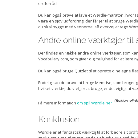
ordforråd.
Du kan også prøve at lave et Wørdle-maraton, hvor I s
være en sjov udfordring, der får jer til at bruge Wø
du skal hygge med vennerne, så overvej at tage Wørd
Andre online værktøjer til 
Der findes en række andre online værktøjer, som kan 
Vocabulary.com, som giver dig mulighed for at lære n
Du kan også bruge Quizlet til at oprette dine egne f
Endelig kan du prøve at bruge Memrise, som bruger ga
hvilket værktøj du vælger at bruge, er det vigtigt at v
Få mere information
om spil Wørdle her
Konklusion
Wørdle er et fantastisk værktøj til at forbedre sit or
styrke sin evne til at genkende og huske nye ord, hv