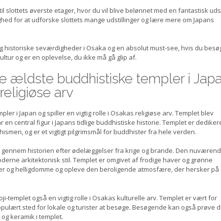
il slottets øverste etager, hvor du vil blive belønnet med en fantastisk uds
hed for at udforske slottets mange udstillinger og lære mere om Japans
og historiske seværdigheder i Osaka og en absolut must-see, hvis du besø
ultur og er en oplevelse, du ikke må gå glip af.
de ældste buddhistiske templer i Jap
religiøse arv
ler i Japan og spiller en vigtig rolle i Osakas religiøse arv. Templet blev
 en central figur i Japans tidlige buddhistiske historie. Templet er dedikeret
smen, og er et vigtigt pilgrimsmål for buddhister fra hele verden.
e gennem historien efter ødelæggelser fra krige og brande. Den nuværen
derne arkitektonisk stil. Templet er omgivet af frodige haver og grønne
r og helligdomme og opleve den beroligende atmosfære, der hersker på
noji-templet også en vigtig rolle i Osakas kulturelle arv. Templet er vært for
opulært sted for lokale og turister at besøge. Besøgende kan også prøve 
og keramik i templet.