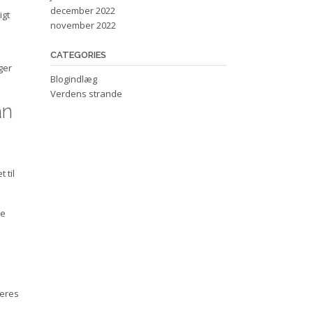
december 2022
igt
november 2022
CATEGORIES
ger
Blogindlæg
Verdens strande
an
 til
de
deres