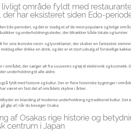
livligt område fyldt med restaurante
 der har eksisteret siden Edo-period
den Edo-perioden, og det er stadig et af de mest populære og livlige områd
butikker og underholdningssteder, der tiltrækker både lokale og turister.
t for sine ikoniske neon- og lysreklamer, der skaber en fantastisk stemni
middag eller drikke en drink, og der er et stort udvalg af forskellige køkk
 området, der sælger alt fra souvenirs og tøj til elektronik og kosmetik. 
yder underholdning til alle aldre.
 også fyldt med historie og kultur. Der er flere historiske bygninger i område
ar været en fast del af områdets skyline i årtier.
 tilbyder en blanding af moderne underholdning og traditionel kultur. Det 
il gå glip af, når du besøger Osaka.
 af Osakas rige historie og betydn
isk centrum i Japan