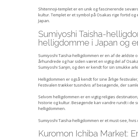
Shitennoji-templet er en unik og fascinerende seværdi
kultur. Templet er et symbol på Osakas rige fortid og 
Japan.
Sumiyoshi Taisha-helligd
helligdomme i Japan og en 
Sumiyoshi Taisha-helligdommen er en af de ældste og 
århundrede og har siden været en vigtig del af Osakas
Sumiyoshi Sanjin, og den er kendt for sin smukke ark
Helligdommen er også kendt for sine årlige festivaler
Festivalen trækker tusindvis af besøgende, der samle
Selvom helligdommen er en vigtig religiøs destination
historie og kultur. Besøgende kan vandre rundt i de 
helligdommen.
Sumiyoshi Taisha-helligdommen er et must-see, hvis m
Kuromon Ichiba Market: En 