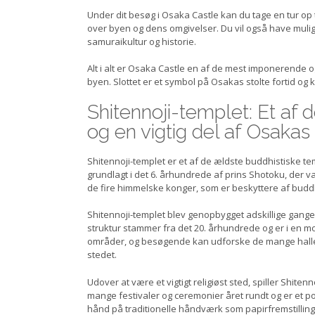
Under dit besøg i Osaka Castle kan du tage en tur op t
over byen og dens omgivelser. Du vil også have mulig
samuraikultur og historie.
Alt i alt er Osaka Castle en af de mest imponerende 
byen. Slottet er et symbol på Osakas stolte fortid og k
Shitennoji-templet: Et af 
og en vigtig del af Osakas 
Shitennoji-templet er et af de ældste buddhistiske temp
grundlagt i det 6. århundrede af prins Shotoku, der var
de fire himmelske konger, som er beskyttere af buddhi
Shitennoji-templet blev genopbygget adskillige gang
struktur stammer fra det 20. århundrede og er i en mo
områder, og besøgende kan udforske de mange halle
stedet.
Udover at være et vigtigt religiøst sted, spiller Shiten
mange festivaler og ceremonier året rundt og er et p
hånd på traditionelle håndværk som papirfremstilling 