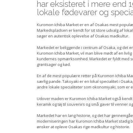
har eksisteret i mere end 1
lokale fødevarer og specia
Kuromon Ichiba Market er en af Osakas mest populære
Markedspladsen er kendt for sit store udvalg af lokale
søger en autentisk oplevelse af Osakas madkultur.
Markedet er beliggende i centrum af Osaka, og det er
Kuromon Ichiba Market, vil man blive mødt af en livlig
kundernes opmærksomhed. Markedet er fyldt med små bod
grøntsager og kød.
En af de mest populære retter på Kuromon Ichiba Mark
særlig pande. Takoyaki er en lokal specialitet i Osa
andre lokale specialiteter som okonomiyaki, som er 
Udover maden er Kuromon Ichiba Market også kendt fo
keramik og tøj til souvenirs og små gaver til venner 
Markedet har en lang historie, og det har gennemgå
moderniseringen har Kuromon Ichiba Market stadig be
ønsker at opleve Osakas rige madkultur og historie.