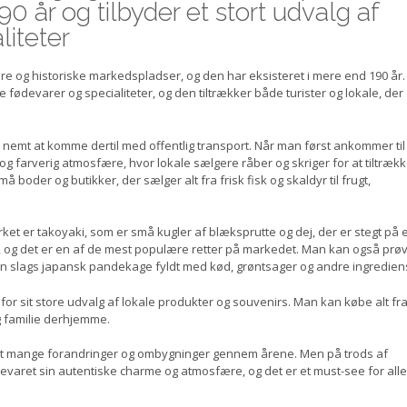
90 år og tilbyder et stort udvalg af
liteter
 og historiske markedspladser, og den har eksisteret i mere end 190 år.
 fødevarer og specialiteter, og den tiltrækker både turister og lokale, der
 nemt at komme dertil med offentlig transport. Når man først ankommer til
 og farverig atmosfære, hvor lokale sælgere råber og skriger for at tiltræk
er og butikker, der sælger alt fra frisk fisk og skaldyr til frugt,
et er takoyaki, som er små kugler af blæksprutte og dej, der er stegt på 
ka, og det er en af de mest populære retter på markedet. Man kan også prø
en slags japansk pandekage fyldt med kød, grøntsager og andre ingredien
r sit store udvalg af lokale produkter og souvenirs. Man kan købe alt fr
og familie derhjemme.
et mange forandringer og ombygninger gennem årene. Men på trods af
varet sin autentiske charme og atmosfære, og det er et must-see for alle