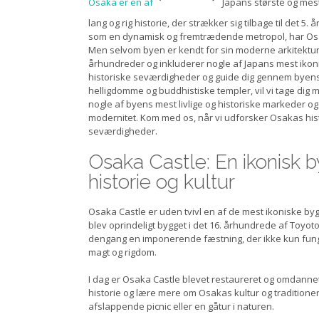
Osaka er en af
Japans største og mes
lang og rig historie, der strækker sig tilbage til det 5
som en dynamisk og fremtrædende metropol, har Osaka
Men selvom byen er kendt for sin moderne arkitektur 
århundreder og inkluderer nogle af Japans mest ikoni
historiske seværdigheder og guide dig gennem byens r
helligdomme og buddhistiske templer, vil vi tage dig 
nogle af byens mest livlige og historiske markeder o
modernitet. Kom med os, når vi udforsker Osakas hi
seværdigheder.
Osaka Castle: En ikonisk 
historie og kultur
Osaka Castle er uden tvivl en af de mest ikoniske byg
blev oprindeligt bygget i det 16. århundrede af Toyoto
dengang en imponerende fæstning, der ikke kun fung
magt og rigdom.
I dag er Osaka Castle blevet restaureret og omdannet
historie og lære mere om Osakas kultur og traditioner.
afslappende picnic eller en gåtur i naturen.