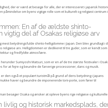
ghed, der er værd at besøge for alle, der er interesseret i japansk histori
en påmindelse om byens vigtige rolle som et kulturelt og religiøst centrum i
ommen: En af de ældste shinto-
vigtig del af Osakas religiøse arv
mest betydningsfulde shinto-helligdomme i Japan. Den blev grundlagt i de
 religiøse arv. Helligdommen er dedikeret til tre guder, som er kendt som
itektur og fredfyldte atmosfære.
, herunder Sumiyoshi Matsuri, som er en af de tre største festivaler i Osak
s for at fejre og beundre de farverige processioner, dans og musik.
, er den også et populært turistmål på grund af dens betydning i Japans
smukke haver og beundre de imponerende torii-porte, som fører til
an besøger Osaka og ønsker at opleve byens rige religiøse og kulturelle 
livlig og historisk markedsplads, de