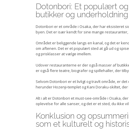
Dotonbori: Et populært og 
butikker og underholdning,
Dotonbori er et område i Osaka, der har eksisteret si
byen. Det er især kendt for sine mange restauranter, 
Området er beliggende langs en kanal, og det er kend
om aftenen. Det er et populært sted at gå ud og spise 
og prisklasser at vælge imellem.
Udover restauranterne er der også masser af butikker i
er også flere teatre, biografer og spillehaller, der tilb
Selvom Dotonbori er et livligt og travlt område, er det
herunder Hozenji-templet og Kani Doraku-skiltet, der h
Alt i alt er Dotonbori et must-see-område i Osaka, der
oplevelse for alle sanser, og det er et sted, du ikke v
Konklusion og opsummering
som et kulturelt og histor