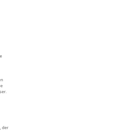
ke
en
ve
ser.
a
, der