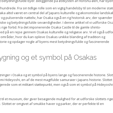
t betydningsfulde byer. Beliggende på østkysten af Honshu-øen, har bye
. århundrede. Fra sin tidlige rolle som en vigtig handelsby til sin moderne sta
 altid været en central del af Japans kulturelle og økonomiske landska
og pulserende natteliv, har Osaka også en rig historisk arv, der spænder
ske og betydningsfulde seværdigheder. I denne artikel vil vi udforske O
ige fortid. Fra det imponerende Osaka Castle til de gamle shinto-
med på en rejse gennem Osakas kulturelle og religiøse arv. Vi vil også udf
g områder, hvor du kan opleve Osakas unikke blanding af tradition og
storie og opdager nogle af byens mest betydningsfulde og fascinerende
bygning og et symbol på Osakas
ninger i Osaka og et symbol på byens lange og fascinerende historie. Slot
mi Hideyoshi, en af ​​de mest magtfulde samuraier i Japans historie. Slottet
erede som et militært støttepunkt, men også som et symbol på Hideyoshi
 til et museum, der giver besøgende mulighed for at udforske slottets rige
 Slottet er omgivet af smukke haver og parker, der er perfekte til en