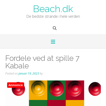
Skip
Beach.dk
to
content
De bedste strande i hele verden
Fordele ved at spille 7
Kabale
Posted on
januar 19, 2023
by
Annonce