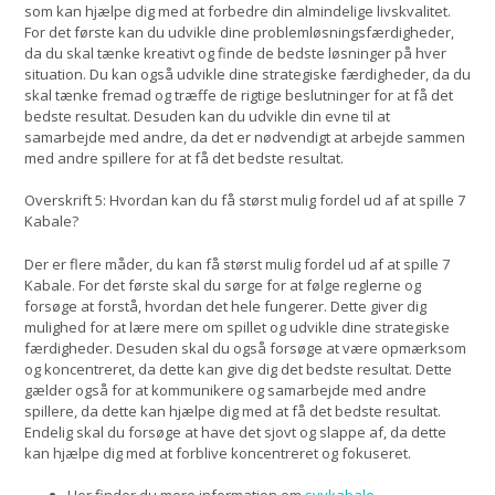
som kan hjælpe dig med at forbedre din almindelige livskvalitet.
For det første kan du udvikle dine problemløsningsfærdigheder,
da du skal tænke kreativt og finde de bedste løsninger på hver
situation. Du kan også udvikle dine strategiske færdigheder, da du
skal tænke fremad og træffe de rigtige beslutninger for at få det
bedste resultat. Desuden kan du udvikle din evne til at
samarbejde med andre, da det er nødvendigt at arbejde sammen
med andre spillere for at få det bedste resultat.
Overskrift 5: Hvordan kan du få størst mulig fordel ud af at spille 7
Kabale?
Der er flere måder, du kan få størst mulig fordel ud af at spille 7
Kabale. For det første skal du sørge for at følge reglerne og
forsøge at forstå, hvordan det hele fungerer. Dette giver dig
mulighed for at lære mere om spillet og udvikle dine strategiske
færdigheder. Desuden skal du også forsøge at være opmærksom
og koncentreret, da dette kan give dig det bedste resultat. Dette
gælder også for at kommunikere og samarbejde med andre
spillere, da dette kan hjælpe dig med at få det bedste resultat.
Endelig skal du forsøge at have det sjovt og slappe af, da dette
kan hjælpe dig med at forblive koncentreret og fokuseret.