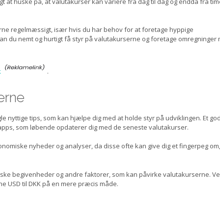
gt at huske på, at valutakurser kan variere fra dag til dag og endda fra time
rne regelmæssigt, især hvis du har behov for at foretage hyppige
kan du nemt og hurtigt få styr på valutakurserne og foretage omregninger
k
.
serne
le nyttige tips, som kan hjælpe dig med at holde styr på udviklingen. Et god
r apps, som løbende opdaterer dig med de seneste valutakurser.
onomiske nyheder og analyser, da disse ofte kan give dig et fingerpeg om
tiske begivenheder og andre faktorer, som kan påvirke valutakurserne. Ve
egne USD til DKK på en mere præcis måde.