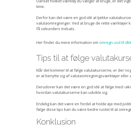
Uanset hvilket værktøj du vælger at bruge, er det vigti
time.
Derfor kan det være en god idé at tjekke valutakurse
valutaomregninger. Ved at bruge de rette værktøjer 
få sekunders indsats.
Her finder du mere information om
omregn usd til dk
Tips til at følge valutakur
Når det kommer til at følge valutakurserne, er der nog
er at benytte sig af valutaomregningsværktøjer elle
Derudover kan det være en god idé at følge med i øk
hvordan valutakurserne kan udvikle sig.
Endelig kan det være en fordel at holde øje med poli
følge disse tips kan du være bedre rustet til at omr
Konklusion