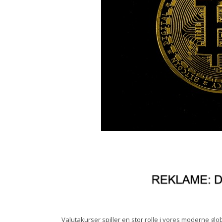
Valutakurser spiller en stor rolle i vores moderne glo