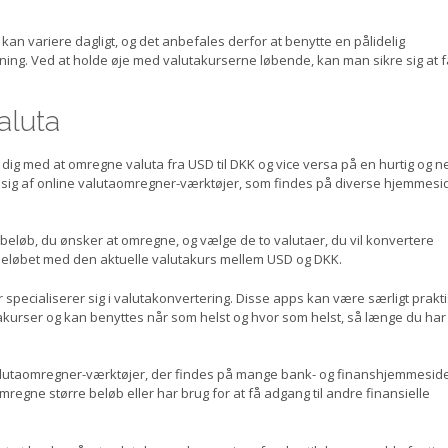
kan variere dagligt, og det anbefales derfor at benytte en pålidelig
ning. Ved at holde øje med valutakurserne løbende, kan man sikre sig at f
aluta
e dig med at omregne valuta fra USD til DKK og vice versa på en hurtig og 
 sig af online valutaomregner-værktøjer, som findes på diverse hjemmesi
t beløb, du ønsker at omregne, og vælge de to valutaer, du vil konvertere
 beløbet med den aktuelle valutakurs mellem USD og DKK.
pecialiserer sig i valutakonvertering. Disse apps kan være særligt prakti
urser og kan benyttes når som helst og hvor som helst, så længe du har
valutaomregner-værktøjer, der findes på mange bank- og finanshjemmeside
regne større beløb eller har brug for at få adgang til andre finansielle