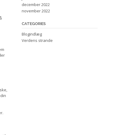
december 2022
november 2022
å
CATEGORIES
Blogindlæg
Verdens strande
nem
der
ske,
 din
r.