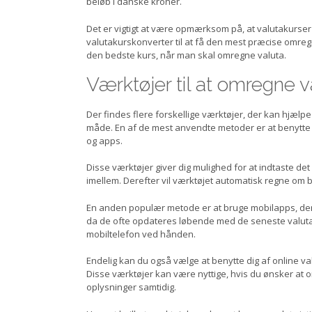
beløb i danske kroner.
Det er vigtigt at være opmærksom på, at valutakurser 
valutakurskonverter til at få den mest præcise omreg
den bedste kurs, når man skal omregne valuta.
Værktøjer til at omregne v
Der findes flere forskellige værktøjer, der kan hjælp
måde. En af de mest anvendte metoder er at benytte
og apps.
Disse værktøjer giver dig mulighed for at indtaste de
imellem. Derefter vil værktøjet automatisk regne om
En anden populær metode er at bruge mobilapps, der s
da de ofte opdateres løbende med de seneste valutak
mobiltelefon ved hånden.
Endelig kan du også vælge at benytte dig af online 
Disse værktøjer kan være nyttige, hvis du ønsker at om
oplysninger samtidig.