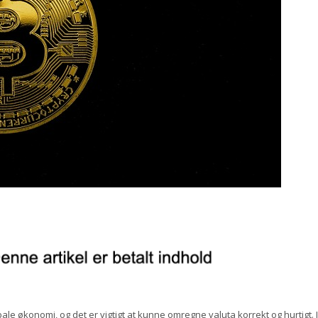
bale økonomi, og det er vigtigt at kunne omregne valuta korrekt og hurtigt. I