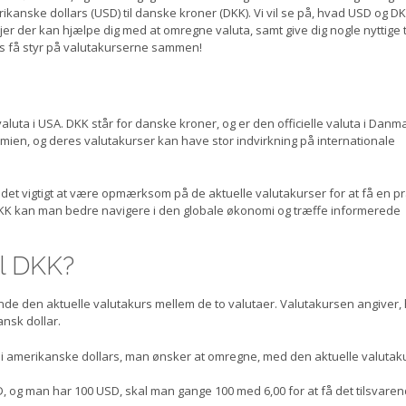
ikanske dollars (USD) til danske kroner (DKK). Vi vil se på, hvad USD og D
er der kan hjælpe dig med at omregne valuta, samt give dig nogle nyttige 
d os få styr på valutakurserne sammen!
 valuta i USA. DKK står for danske kroner, og er den officielle valuta i Danm
ien, og deres valutakurser kan have stor indvirkning på internationale
 det vigtigt at være opmærksom på de aktuelle valutakurser for at få en p
DKK kan man bedre navigere i den globale økonomi og træffe informerede
l DKK?
ende den aktuelle valutakurs mellem de to valutaer. Valutakursen angiver,
nsk dollar.
 i amerikanske dollars, man ønsker at omregne, med den aktuelle valutak
D, og man har 100 USD, skal man gange 100 med 6,00 for at få det tilsvare