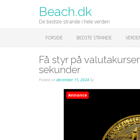
Skip
Beach.dk
to
content
De bedste strande i hele verden
FORSIDE
BEDSTE STRANDE
VERDE
Få styr på valutakurser
sekunder
Posted on
december 15, 2024
by
Annonce