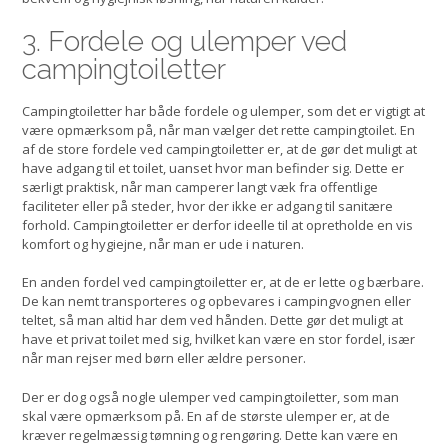
3. Fordele og ulemper ved
campingtoiletter
Campingtoiletter har både fordele og ulemper, som det er vigtigt at
være opmærksom på, når man vælger det rette campingtoilet. En
af de store fordele ved campingtoiletter er, at de gør det muligt at
have adgang til et toilet, uanset hvor man befinder sig. Dette er
særligt praktisk, når man camperer langt væk fra offentlige
faciliteter eller på steder, hvor der ikke er adgang til sanitære
forhold. Campingtoiletter er derfor ideelle til at opretholde en vis
komfort og hygiejne, når man er ude i naturen.
En anden fordel ved campingtoiletter er, at de er lette og bærbare.
De kan nemt transporteres og opbevares i campingvognen eller
teltet, så man altid har dem ved hånden. Dette gør det muligt at
have et privat toilet med sig, hvilket kan være en stor fordel, især
når man rejser med børn eller ældre personer.
Der er dog også nogle ulemper ved campingtoiletter, som man
skal være opmærksom på. En af de største ulemper er, at de
kræver regelmæssig tømning og rengøring. Dette kan være en