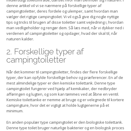
midlertidigt toiletområde, uanset hvor man befinder sig i naturen. I
denne artikel vil vi se nærmere på forskellige typer af
campingtoiletter, deres fordele og ulemper, samt hvordan man
vælger det rigtige campingtoilet. Vi vil også give dig nogle nyttige
tips og tricks til brugen af disse toiletter samt vejledning i, hvordan
man vedligeholder og rengør dem. Så læs med, når vi dykker ned i
verdenen af campingtoiletter og opdager, hvad der skal til, når
naturen kalder.
2. Forskellige typer af
campingtoiletter
Når det kommer til campingtoiletter, findes der flere forskellige
typer, der kan opfylde forskellige behov og præferencer. En af de
mest almindelige typer er den kemiske toilettank. Denne type
campingtoilet fungerer ved hjælp af kemikalier, der nedbryder
afføringen og lugten, og som kan tømmes ved at åbne en ventil.
Kemiske toilettanke er nemme at bruge og er velegnede til kortere
campingture, hvor det er vigtigt at holde lugtgenerne på et
minimum.
En anden populær type campingtoilet er den biologiske toilettank.
Denne type toilet bruger naturlige bakterier og en biologisk proces