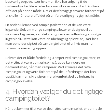
besværlig opgave, især hvis man ikke har adgang til de
nødvendige faciliteter eller hvis man ikke er vant til at håndtere
affaldet på denne måde. Det er derfor vigtigt at være forberedt på
at skulle håndtere affaldet på en forsvarlig og hygiejnisk måde.
En anden ulempe ved campingtoiletter er, at de kan være
lugtende. Selvom mange campingtoiletter er designet til at
minimere lugtgener, kan det stadig være en udfordring at undgå
lugten helt. Dette kan være en ubehagelig oplevelse, især hvis
man opholder sig tæt på campingtoilettet eller hvis man har
følsomme næser i gruppen.
Selvom der er både fordele og ulemper ved campingtoiletter, er
det vigtigt at være opmærksom på, at de kan være en
nødvendighed, når man camperer. Ved at vælge det rette
campingtoilet og være forberedt på de udfordringer, der kan
opstå, kan man sikre sig en mere komfortabel og behagelig
campingoplevelse.
4. Hvordan vælger du det rigtige
campingtoilet?
Når det kommer til at vælge det rigtige campingtoilet, er der nogle