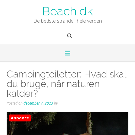
Skip
Beach.dk
to
content
De bedste strande i hele verden
Campingtoiletter: Hvad skal
du bruge, når naturen
kalder?
Posted on
december 7, 2023
by
Annonce