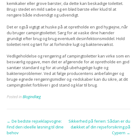
kemikalier eller grove børster, da dette kan beskadige toilettet.
Brug i stedet en mild sæbe og en blød børste eller klud til at
rengøre både indvendigt og udvendigt.
Det er også vigtigt at huske på at opretholde en god hygiejne, når
du bruger campingtoilettet. Sørg for at vaske dine hænder
grundigt efter brug og brug eventuelt desinfektionsmiddel. Hold
toilettet rent og tørt for at forhindre lugt og bakterievækst.
Vedligeholdelse og rengøring af campingtoiletter kan virke som en
besværlig opgave, men det er afgørende for at opretholde en god
sanitær standard og for at undgå ubehagelige lugte og
bakterieproblemer. Ved at følge producentens anbefalinger og
bruge egnede rengøringsmidler og -redskaber kan du sikre, at dit
campingtoilet forbliver i god stand og klar til brug.
Posted in
Blogindlæg
Post
←
De bedste rejseklapvogne:
Sikkerhed på ferien: Sådan er du
Find den ideelle løsning til dine
dækket af din rejseforsikring på
navigation
behov
Cypern
→