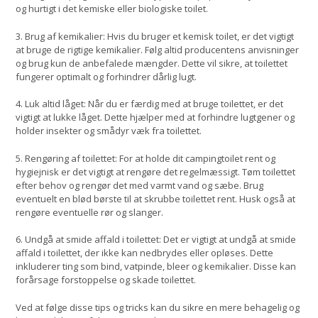
og hurtigt i det kemiske eller biologiske toilet.
3. Brug af kemikalier: Hvis du bruger et kemisk toilet, er det vigtigt
at bruge de rigtige kemikalier. Følg altid producentens anvisninger
og brug kun de anbefalede mængder. Dette vil sikre, at toilettet
fungerer optimalt og forhindrer dårlig lugt.
4. Luk altid låget: Når du er færdig med at bruge toilettet, er det
vigtigt at lukke låget. Dette hjælper med at forhindre lugtgener og
holder insekter og smådyr væk fra toilettet.
5. Rengøring af toilettet: For at holde dit campingtoilet rent og
hygiejnisk er det vigtigt at rengøre det regelmæssigt. Tøm toilettet
efter behov og rengør det med varmt vand og sæbe. Brug
eventuelt en blød børste til at skrubbe toilettet rent. Husk også at
rengøre eventuelle rør og slanger.
6. Undgå at smide affald i toilettet: Det er vigtigt at undgå at smide
affald i toilettet, der ikke kan nedbrydes eller opløses. Dette
inkluderer ting som bind, vatpinde, bleer og kemikalier. Disse kan
forårsage forstoppelse og skade toilettet.
Ved at følge disse tips og tricks kan du sikre en mere behagelig og