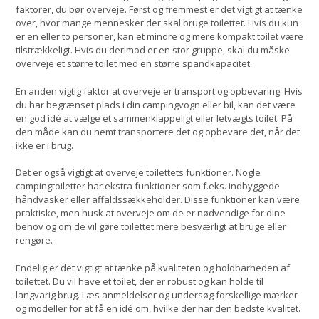
faktorer, du bør overveje. Først og fremmest er det vigtigt at tænke
over, hvor mange mennesker der skal bruge toilettet. Hvis du kun
er en eller to personer, kan et mindre og mere kompakt toilet være
tilstrækkeligt. Hvis du derimod er en stor gruppe, skal du måske
overveje et større toilet med en større spandkapacitet.
En anden vigtig faktor at overveje er transport og opbevaring. Hvis
du har begrænset plads i din campingvogn eller bil, kan det være
en god idé at vælge et sammenklappeligt eller letvægts toilet. På
den måde kan du nemt transportere det og opbevare det, når det
ikke er i brug.
Det er også vigtigt at overveje toilettets funktioner. Nogle
campingtoiletter har ekstra funktioner som f.eks. indbyggede
håndvasker eller affaldssækkeholder. Disse funktioner kan være
praktiske, men husk at overveje om de er nødvendige for dine
behov og om de vil gøre toilettet mere besværligt at bruge eller
rengøre.
Endelig er det vigtigt at tænke på kvaliteten og holdbarheden af ​​
toilettet. Du vil have et toilet, der er robust og kan holde til
langvarig brug. Læs anmeldelser og undersøg forskellige mærker
og modeller for at få en idé om, hvilke der har den bedste kvalitet.