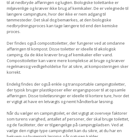
til at nedbryde afføringen og lugten. Biologiske toilettanke er
miljøvenlige og kræver ikke brug af kemikalier. De er velegnede til
længere campingture, hvor der ikke er nem adgang til
tømmesteder. Det skal dog bemærkes, at den biologiske
nedbrydningsproces kan tage længere tid end den kemiske
proces.
Der findes også composttoiletter, der fungerer ved at omdanne
afføringen til kompost. Disse toiletter er ideelle til økologisk
camping, da de ikke kræver brug af kemikalier eller vand.
Composttoiletter kan være mere komplekse at bruge og kræver
regelmæssig vedligeholdelse for at sikre, at komposteringen sker
korrekt.
Endelig findes der også enkle og transportable campingtoiletter,
der typisk bruger plastikposer eller engangsposer til at opsamle
afføringen. Disse toiletløsninger er ideelle til kortere ture, hvor det
er vigtigt at have en letvægts og nemt håndterbar løsning.
Når du vælger en campingtoilet, er det vigtigt at overveje faktorer
som turens varighed, antallet af personer, der skal bruge toilettet,
og de faciliteter, der er tilgængelige på campingpladsen. Ved at
vælge den rigtige type campingtoilet kan du sikre, at du har en
bekvem og hygiejnisk løsning, når naturen kalder.